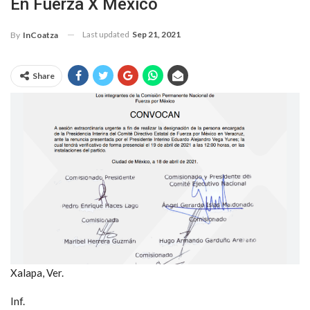
En Fuerza X México
Last updated
Sep 21, 2021
By
InCoatza
Share
Xalapa, Ver.
Inf.