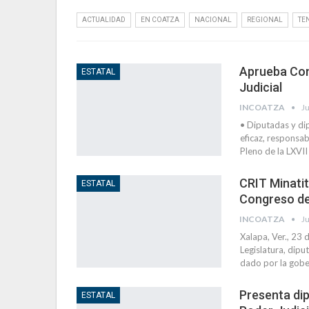
ACTUALIDAD
EN COATZA
NACIONAL
REGIONAL
TE
Aprueba Con
ESTATAL
Judicial
INCOATZA
Ju
• Diputadas y di
eficaz, responsab
Pleno de la LXVII
CRIT Minatit
ESTATAL
Congreso d
INCOATZA
Ju
Xalapa, Ver., 23 
Legislatura, dip
dado por la gobe
Presenta di
ESTATAL