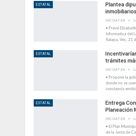
Plantea dipu
ESTATAL
inmobiliario
INCOATZA
Ju
• Prevé Elizabeth
Informativa del L
Xalapa, Ver., 21 
Incentivaría
ESTATAL
trámites más
INCOATZA
Ju
• Propone la go
donde no se cue
constancia emiti
Entrega Cong
ESTATAL
Planeación 
INCOATZA
Ju
• El Plan Municip
de la Junta de C