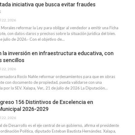
tada iniciativa que busca evitar fraudes
s
l 22, 2026
 Morales reformar la Ley para obligar al vendedor a emitir una Ficha
ote, con datos claros y precisos sobre la situación jurídica del bien.
de julio de 2026.- Con el objetivo de
…
n la inversión en infraestructura educativa, con
 sencillos
l 22, 2026
bernadora Rocío Nahle reformar ordenamientos para que en obras
nte con documento de propiedad, pueda validarse con una
da por la SEV.
Xalapa, Ver., 21 de julio de 2026
La Diputación
…
reso 156 Distintivos de Excelencia en
Municipal 2026-2029
l 22, 2026
al de Desarrollo es el eje central de un gobierno, afirma el presidente
oordinación Política, diputado Esteban Bautista Hernández.
Xalapa,