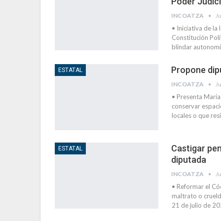
Poder Judici
INCOATZA
Ju
• Iniciativa de l
Constitución Polí
blindar autonom
Propone dipu
ESTATAL
INCOATZA
Ju
• Presenta María 
conservar espacio
locales o que res
Castigar pe
ESTATAL
diputada
INCOATZA
Ju
• Reformar el Có
maltrato o cruel
21 de julio de 2