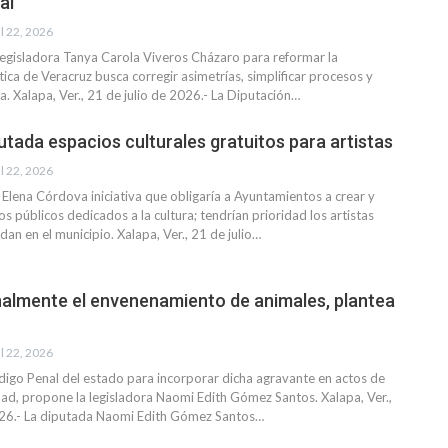
al
l 22, 2026
a legisladora Tanya Carola Viveros Cházaro para reformar la
tica de Veracruz busca corregir asimetrías, simplificar procesos y
ía.
Xalapa, Ver., 21 de julio de 2026.- La Diputación
…
tada espacios culturales gratuitos para artistas
l 22, 2026
Elena Córdova iniciativa que obligaría a Ayuntamientos a crear y
s públicos dedicados a la cultura; tendrían prioridad los artistas
idan en el municipio.
Xalapa, Ver., 21 de julio
…
nalmente el envenenamiento de animales, plantea
l 22, 2026
digo Penal del estado para incorporar dicha agravante en actos de
dad, propone la legisladora Naomi Edith Gómez Santos.
Xalapa, Ver.,
026.- La diputada Naomi Edith Gómez Santos
…