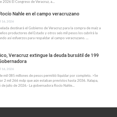
 de 2026
El Congreso de Veracruz, a
…
Rocío Nahle en el campo veracruzano
l 16, 2026
nelada destinará el Gobierno de Veracruz para la compra de maíz a
ños productores del Estado y otros seis mil pesos los cubrirá la
ndo así esfuerzos para respaldar al campo veracruzano.
…
ico, Veracruz extingue la deuda bursátil de 199
 Gobernadora
l 16, 2026
de mil 085 millones de pesos permitió liquidar por completo.
>Se
or 2 mil 266 mdp que aún estaban previstos hasta 2036.
Xalapa,
5 de julio de 2026.- La gobernadora Rocío Nahle
…