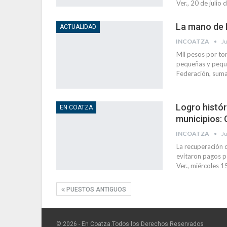
Ver., 20 de julio
La mano de 
ACTUALIDAD
INCOATZA
Ju
Mil pesos por to
pequeñas y peque
Federación, suma
Logro histór
EN COATZA
municipios:
INCOATZA
Ju
La recuperación 
evitaron pagos p
Ver., miércoles 1
PUESTOS ANTIGUOS
© 2026 - En Coatza.Todos los Derechos Reservados