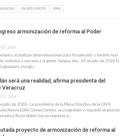
NDENCIAS
UNCATEGORIZED
VIRAL
greso armonización de reforma al Poder
l 27, 2026
putados actualizan determinaciones para fortalecerlo y hacerlo más
le, inclusivo y cercano a la gente.
Xalapa, Ver., 24 de julio de 2026
El
 Legislatura otorgó
…
lán será una realidad, afirma presidenta del
e Veracruz
l 27, 2026
de julio de 2026.- La presidenta de la Mesa Directiva de la LXVII
utada Naomi Edith Gómez Santos, se congratuló y respaldó el anuncio
rnadora Rocío Nahle García respecto a
…
putada proyecto de armonización de reforma al