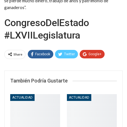
se pierde mucho dinero, trabajo de años y patrimonio de
ganaderos”.
CongresoDelEstado
#LXVIILegislatura
Share
Facebook
Twitter
Google+
WhatsApp
Email
También Podría Gustarte
ACTUALIDAD
ACTUALIDAD