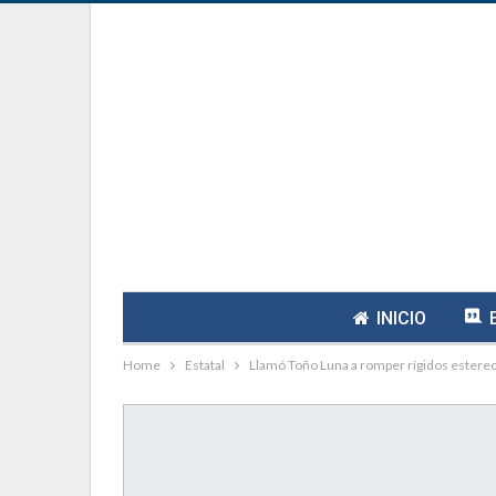
INICIO
Home
Estatal
Llamó Toño Luna a romper rígidos estereot