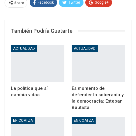
Share
Facebook
Twitter
Google+
WhatsApp
Email
También Podría Gustarte
ACTUALIDAD
ACTUALIDAD
La política que sí
Es momento de
cambia vidas
defender la soberanía y
la democracia: Esteban
Bautista
EN COATZA
EN COATZA