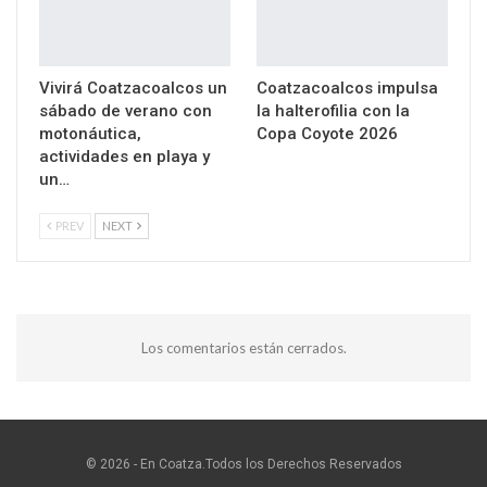
Vivirá Coatzacoalcos un
Coatzacoalcos impulsa
sábado de verano con
la halterofilia con la
motonáutica,
Copa Coyote 2026
actividades en playa y
un…
PREV
NEXT
Los comentarios están cerrados.
© 2026 - En Coatza.Todos los Derechos Reservados