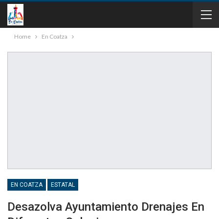
Home
En Coatza
EN COATZA
ESTATAL
Desazolva Ayuntamiento Drenajes En