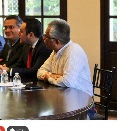
+
Email