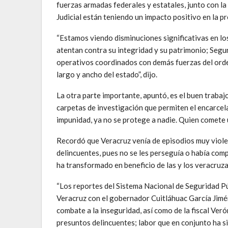
fuerzas armadas federales y estatales, junto con la 
Judicial están teniendo un impacto positivo en la pr
“Estamos viendo disminuciones significativas en los
atentan contra su integridad y su patrimonio; Segur
operativos coordinados con demás fuerzas del orden
largo y ancho del estado”, dijo.
La otra parte importante, apuntó, es el buen trabajo
carpetas de investigación que permiten el encarcela
impunidad, ya no se protege a nadie. Quien comete un
Recordó que Veracruz venía de episodios muy viole
delincuentes, pues no se les perseguía o había comp
ha transformado en beneficio de las y los veracruz
“Los reportes del Sistema Nacional de Seguridad Pú
Veracruz con el gobernador Cuitláhuac García Jiméne
combate a la inseguridad, así como de la fiscal Ve
presuntos delincuentes; labor que en conjunto ha 