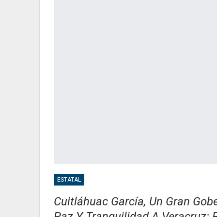
ESTATAL
Cuitláhuac García, Un Gran Gob
Paz Y Tranquilidad A Veracruz: