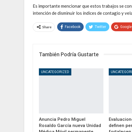
Es importante mencionar que estos trabajos se cont
intención de disminuir los índices de contagio y vela
Share
Facebook
Twitter
Google
También Podría Gustarte
UNCATEGORIZED
UNCATEGOR
Anuncia Pedro Miguel
Evaluacion
Rosaldo García nueva Unidad
definen pe
Médica Móvil permanente
fortalecen 