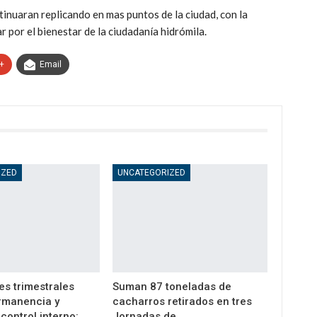
inuaran replicando en mas puntos de la ciudad, con la
r por el bienestar de la ciudadanía hidrómila.
+
Email
IZED
UNCATEGORIZED
es trimestrales
Suman 87 toneladas de
rmanencia y
cacharros retirados en tres
control interno:
Jornadas de