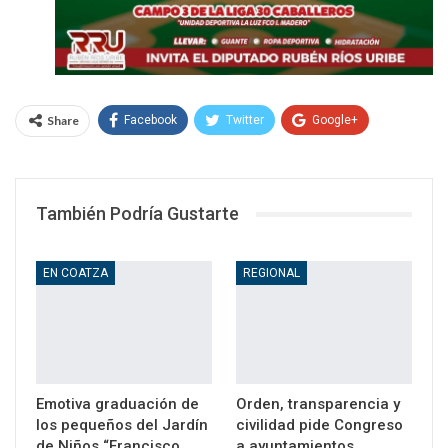
Share
Facebook
Twitter
Google+
WhatsApp
Email
También Podría Gustarte
EN COATZA
REGIONAL
Emotiva graduación de
Orden, transparencia y
los pequeños del Jardín
civilidad pide Congreso
de Niños “Francisco
a ayuntamientos