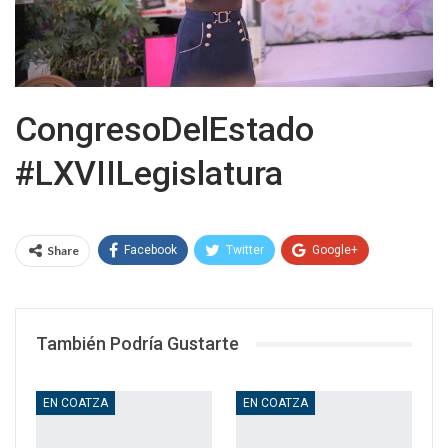
CongresoDelEstado
#LXVIILegislatura
Share
Facebook
Twitter
Google+
WhatsApp
Email
También Podría Gustarte
EN COATZA
EN COATZA