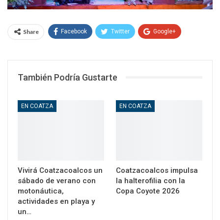
Share
Facebook
Twitter
Google+
WhatsApp
Email
También Podría Gustarte
EN COATZA
EN COATZA
Vivirá Coatzacoalcos un
Coatzacoalcos impulsa
sábado de verano con
la halterofilia con la
motonáutica,
Copa Coyote 2026
actividades en playa y
un…