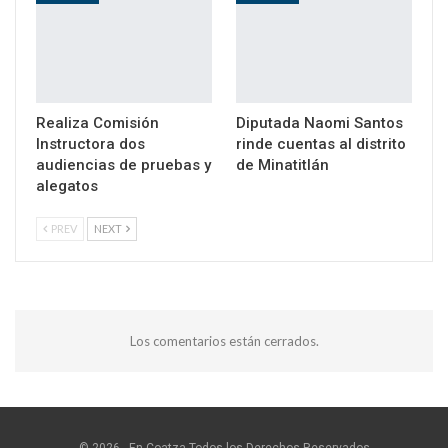
Realiza Comisión
Diputada Naomi Santos
Instructora dos
rinde cuentas al distrito
audiencias de pruebas y
de Minatitlán
alegatos
PREV
NEXT
Los comentarios están cerrados.
© 2026 - En Coatza.Todos los Derechos Reservados