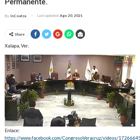
Permanente.
Last updated
Ago 20, 2021
By
InCoatza
Share
Xalapa, Ver.
Enlace:
https://www.facebook.com/CongresoVeracruz/videos/172666