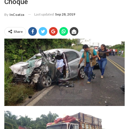
Choque
Last updated
Sep 28, 2019
By
InCoatza
Share