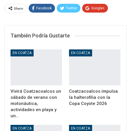
Share
Facebook
Twitter
Google+
WhatsApp
Email
También Podría Gustarte
EN COATZA
EN COATZA
Vivirá Coatzacoalcos un
Coatzacoalcos impulsa
sábado de verano con
la halterofilia con la
motonáutica,
Copa Coyote 2026
actividades en playa y
un…
EN COATZA
EN COATZA