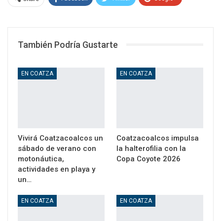
WhatsApp
Email
También Podría Gustarte
EN COATZA
EN COATZA
Vivirá Coatzacoalcos un
Coatzacoalcos impulsa
sábado de verano con
la halterofilia con la
motonáutica,
Copa Coyote 2026
actividades en playa y
un…
EN COATZA
EN COATZA