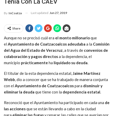
Tenía Con La CAEV
Last updated
Jun 27, 2019
By
InCoatza
Share
Aunque no se precisó cuál era
el monto millonario
que
el
Ayuntamiento de Coatzacoalcos adeudaba
a la
Comisión
del Agua del Estado de Veracruz
, a través de
convenios de
colaboración y pagos directos
a la dependencia, el
municipio
prácticamente
ha
liquidado su deuda
.
El titular de la esta dependencia estatal,
Jaime Martínez
Webb
, dio a conocer que se ha trabajado de manera conjunta
con el
Ayuntamiento de Coatzacoalcos
para
disminuir y
eliminar la deuda
que tiene con la
dependencia estatal
.
Reconoció que el Ayuntamiento ha participado en cada una
de
las acciones
que se están llevando a cabo en la ciudad
para
eliminar las fugas
y reparar las calles que se averían por