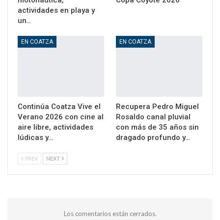
motonáutica,
Copa Coyote 2026
actividades en playa y
un…
EN COATZA
EN COATZA
Continúa Coatza Vive el
Recupera Pedro Miguel
Verano 2026 con cine al
Rosaldo canal pluvial
aire libre, actividades
con más de 35 años sin
lúdicas y…
dragado profundo y…
PREV
NEXT
Los comentarios están cerrados.