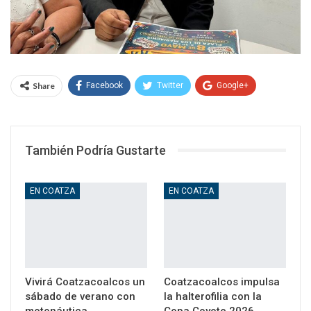
Share
Facebook
Twitter
Google+
WhatsApp
Email
También Podría Gustarte
EN COATZA
EN COATZA
Vivirá Coatzacoalcos un
Coatzacoalcos impulsa
sábado de verano con
la halterofilia con la