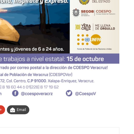
+
Email