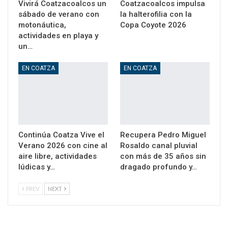
Vivirá Coatzacoalcos un
Coatzacoalcos impulsa
sábado de verano con
la halterofilia con la
motonáutica,
Copa Coyote 2026
actividades en playa y
un…
EN COATZA
EN COATZA
Continúa Coatza Vive el
Recupera Pedro Miguel
Verano 2026 con cine al
Rosaldo canal pluvial
aire libre, actividades
con más de 35 años sin
lúdicas y…
dragado profundo y…
PREV
NEXT