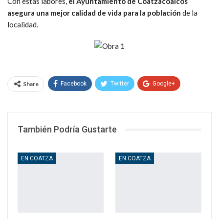
Con estas labores,
el Ayuntamiento de Coatzacoalcos
asegura una mejor calidad de vida para la población
de la
localidad.
Share
Facebook
Twitter
Google+
WhatsApp
Email
También Podría Gustarte
EN COATZA
EN COATZA