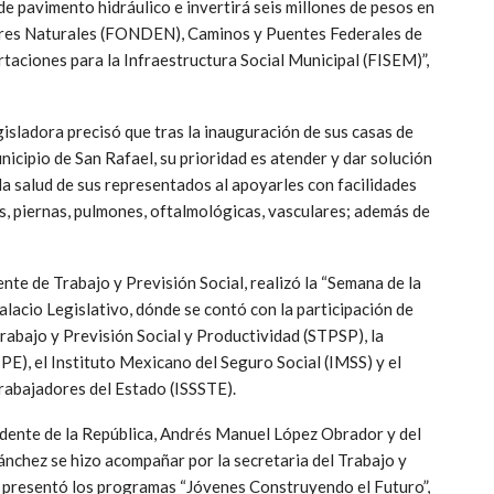
de pavimento hidráulico e invertirá seis millones de pesos en
tres Naturales (FONDEN), Caminos y Puentes Federales de
taciones para la Infraestructura Social Municipal (FISEM)”,
gisladora precisó que tras la inauguración de sus casas de
unicipio de San Rafael, su prioridad es atender y dar solución
 la salud de sus representados al apoyarles con facilidades
s, piernas, pulmones, oftalmológicas, vasculares; además de
te de Trabajo y Previsión Social, realizó la “Semana de la
Palacio Legislativo, dónde se contó con la participación de
rabajo y Previsión Social y Productividad (STPSP), la
(IPE), el Instituto Mexicano del Seguro Social (IMSS) y el
Trabajadores del Estado (ISSSTE).
dente de la República, Andrés Manuel López Obrador y del
nchez se hizo acompañar por la secretaria del Trabajo y
n, presentó los programas “Jóvenes Construyendo el Futuro”,