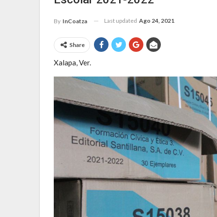
Last updated
Ago 24, 2021
By
InCoatza
Share
Xalapa, Ver.