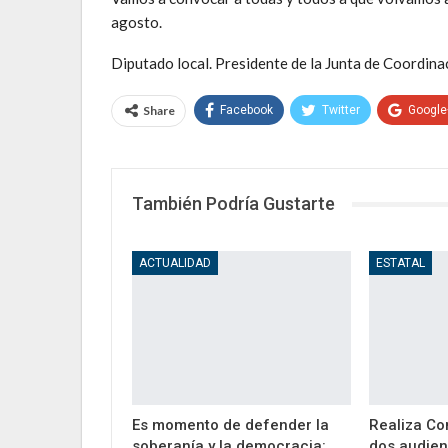
agosto.
Diputado local. Presidente de la Junta de Coordinac
Share
Facebook
Twitter
Google
También Podría Gustarte
ACTUALIDAD
ESTATAL
Es momento de defender la
Realiza Co
soberanía y la democracia:
dos audien