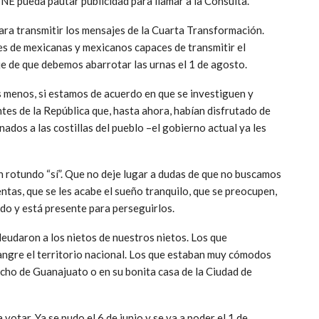
INE pueda pautar publicidad para llamar a la Consulta.
a transmitir los mensajes de la Cuarta Transformación.
es de mexicanas y mexicanos capaces de transmitir el
je de que debemos abarrotar las urnas el 1 de agosto.
 menos, si estamos de acuerdo en que se investiguen y
ntes de la República que, hasta ahora, habían disfrutado de
dos a las costillas del pueblo –el gobierno actual ya les
 rotundo “sí”. Que no deje lugar a dudas de que no buscamos
ntas, que se les acabe el sueño tranquilo, que se preocupen,
ido y está presente para perseguirlos.
deudaron a los nietos de nuestros nietos. Los que
angre el territorio nacional. Los que estaban muy cómodos
ncho de Guanajuato o en su bonita casa de la Ciudad de
otar. Ya se pudo el 6 de junio y se va a poder el 1 de