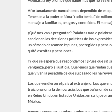
Además, la ley prohíbe que nadie más que no sea el 
Afortunadamente nunca hemos dependido de eso par
Tenemos a la poderosísima “radio bemba” de millon
mensaje a familiares, amigos y conocidos. El mensa
¿Qué nos van a preguntar? Palabras más o palabras
sancionen las decisiones políticas de los expreside
un cómodo descanso: impunes, protegidos y pensiona
quitó escoltas y pensiones-.
¿Y qué se espera que respondamos? ¡Pues que sí! Un
venganza, pero sí justicia. Queremos que rindan cue
que vivan la pesadilla de que su pasado les ha reviv
Los que vendieron el país al extranjero. Los que en
traicionaron a la democracia. Los que bañaron de s
en Reino Unido, en Estados Unidos, en su lujoso ra
México.
Vamos a convocar a todas y todos a que volvamos a v