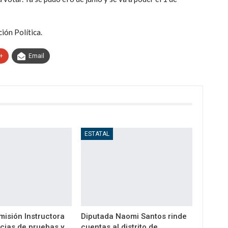
ión Política.
+
Email
ESTATAL
misión Instructora
Diputada Naomi Santos rinde
cias de pruebas y
cuentas al distrito de