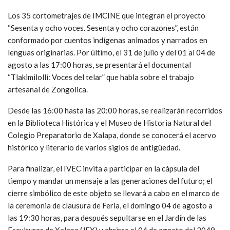
Los 35 cortometrajes de IMCINE que integran el proyecto
“Sesenta y ocho voces. Sesenta y ocho corazones”, están
conformado por cuentos indígenas animados y narrados en
lenguas originarias. Por último, el 31 de julio y del 01 al 04 de
agosto a las 17:00 horas, se presentará el documental
“Tlakimilolli: Voces del telar” que habla sobre el trabajo
artesanal de Zongolica.
Desde las 16:00 hasta las 20:00 horas, se realizarán recorridos
en la Biblioteca Histórica y el Museo de Historia Natural del
Colegio Preparatorio de Xalapa, donde se conocerá el acervo
histórico y literario de varios siglos de antigüedad.
Para finalizar, el IVEC invita a participar en la cápsula del
tiempo y mandar un mensaje a las generaciones del futuro; el
cierre simbólico de este objeto se llevará a cabo en el marco de
la ceremonia de clausura de Feria, el domingo 04 de agosto a
las 19:30 horas, para después sepultarse en el Jardín de las
Esculturas de Xalapa (JEX) y abrirse el 04 de agosto del 2049.