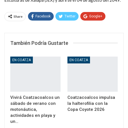
Share
Facebook
Twitter
Google+
WhatsApp
Email
También Podría Gustarte
EN COATZA
EN COATZA
Vivirá Coatzacoalcos un
Coatzacoalcos impulsa
sábado de verano con
la halterofilia con la
motonáutica,
Copa Coyote 2026
actividades en playa y
un…