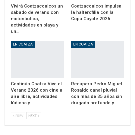
Vivirá Coatzacoalcos un
Coatzacoalcos impulsa
sábado de verano con
la halterofilia con la
motonáutica,
Copa Coyote 2026
actividades en playa y
un…
EN COATZA
EN COATZA
Continúa Coatza Vive el
Recupera Pedro Miguel
Verano 2026 con cine al
Rosaldo canal pluvial
aire libre, actividades
con más de 35 años sin
lúdicas y…
dragado profundo y…
PREV
NEXT