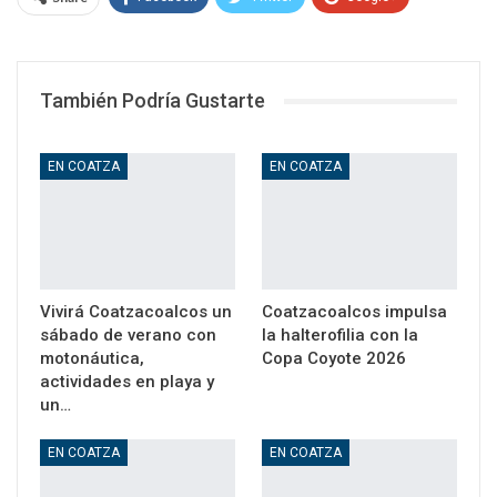
WhatsApp
Email
También Podría Gustarte
EN COATZA
EN COATZA
Vivirá Coatzacoalcos un
Coatzacoalcos impulsa
sábado de verano con
la halterofilia con la
motonáutica,
Copa Coyote 2026
actividades en playa y
un…
EN COATZA
EN COATZA