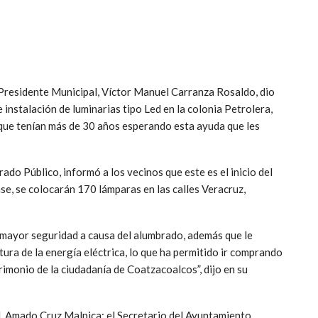
 Presidente Municipal, Víctor Manuel Carranza Rosaldo, dio
e instalación de luminarias tipo Led en la colonia Petrolera,
s que tenían más de 30 años esperando esta ayuda que les
ado Público, informó a los vecinos que este es el inicio del
se, se colocarán 170 lámparas en las calles Veracruz,
mayor seguridad a causa del alumbrado, además que le
tura de la energía eléctrica, lo que ha permitido ir comprando
imonio de la ciudadanía de Coatzacoalcos”, dijo en su
l, Amado Cruz Malpica; el Secretario del Ayuntamiento,