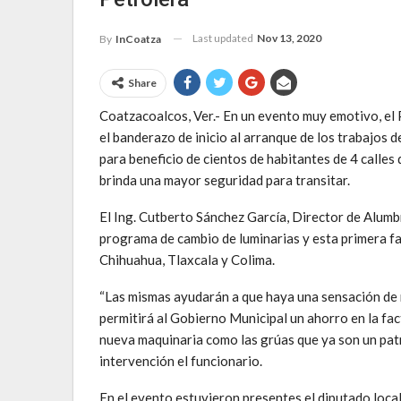
Last updated
Nov 13, 2020
By
InCoatza
Share
Coatzacoalcos, Ver.- En un evento muy emotivo, el
el banderazo de inicio al arranque de los trabajos d
para beneficio de cientos de habitantes de 4 calle
brinda una mayor seguridad para transitar.
El Ing. Cutberto Sánchez García, Director de Alumbr
programa de cambio de luminarias y esta primera fa
Chihuahua, Tlaxcala y Colima.
“Las mismas ayudarán a que haya una sensación de 
permitirá al Gobierno Municipal un ahorro en la fac
nueva maquinaria como las grúas que ya son un patr
intervención el funcionario.
En el evento estuvieron presentes el diputado loca