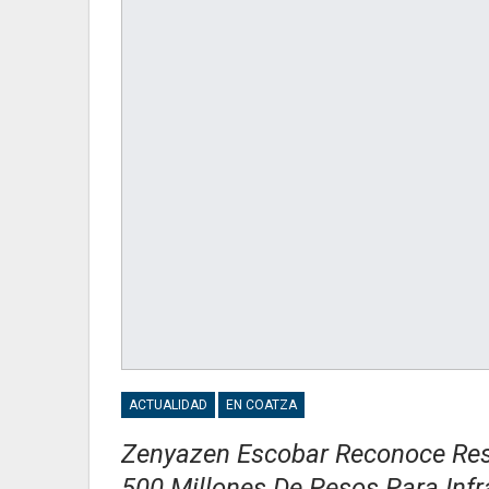
ACTUALIDAD
EN COATZA
Zenyazen Escobar Reconoce Resp
500 Millones De Pesos Para Infr