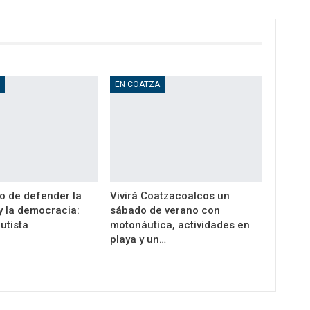
D
EN COATZA
o de defender la
Vivirá Coatzacoalcos un
y la democracia:
sábado de verano con
utista
motonáutica, actividades en
playa y un…