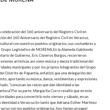
a celebración del 160 aniversario del Registro Civil en
n del 160 Aniversario del Registro Civil en Veracruz,
 cultural con nuestros pueblos originarios, sus costumbres y
 del Grupo Legislativo de MORENA.En la Alameda Gabilondo
retario de Gobierno, Eric Cisneros Burgos, recorrieron
siones artísticas así como música y danza tradicional del
oridades municipales y por los propios integrantes del Grupo
l Distrito de Papantla, enfatizó que una delegación del
ento, aportando su música, danza, vestimentas y expresiones
stado, “conozcan las raíces que dan identidad a las
panteca”.Por su parte, Margarita Corro resaltó que en este
oridades para convertirlo este viernes y sábado, en un
n identidad a Veracruz.En tanto que Adriana Esther Martínez
acruz con los pueblos originarios, hoy tienen un papel