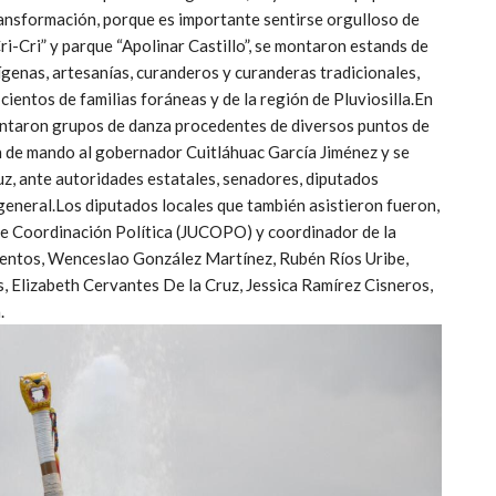
ransformación, porque es importante sentirse orgulloso de
i-Cri” y parque “Apolinar Castillo”, se montaron estands de
ígenas, artesanías, curanderos y curanderas tradicionales,
cientos de familias foráneas y de la región de Pluviosilla.En
sentaron grupos de danza procedentes de diversos puntos de
ón de mando al gobernador Cuitláhuac García Jiménez y se
uz, ante autoridades estatales, senadores, diputados
general.Los diputados locales que también asistieron fueron,
 de Coordinación Política (JUCOPO) y coordinador de la
entos, Wenceslao González Martínez, Rubén Ríos Uribe,
, Elizabeth Cervantes De la Cruz, Jessica Ramírez Cisneros,
.