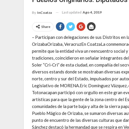
Last updated
Ago 4, 2019
By
InCoatza
Share
– Participan con delegaciones de sus Distritos en l
OrizabaOrizaba, VeracruzEn CoatzaLa conmemoració
permite que la entidad viva un reencuentro social y
tradiciones, coincidieron en señalar integrantes
Soler “Cri-Cri” de esta ciudad, en compañía del sec
diversos estands donde se mostraban diversas expre
norte, centro y sur del Estado, impulsados por aut
Legislativo de MORENA.Eric Domínguez Vázquez, de
Totonacapan participó con orgullo en este gran ev
artísticas para que la gente de la zona centro del E
comunidades de la parte baja y alta de la sierra pa
Pueblo Mágico de Orizaba, se sumaron diversas aut
punto de encuentro de las diversas culturas que da
Sánchez destacó la hermandad que se respira en Ver