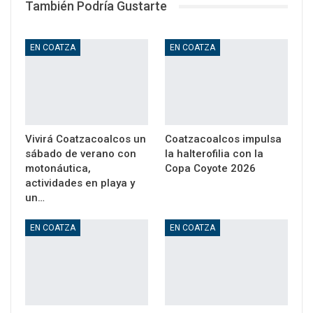
También Podría Gustarte
EN COATZA
EN COATZA
Vivirá Coatzacoalcos un
Coatzacoalcos impulsa
sábado de verano con
la halterofilia con la
motonáutica,
Copa Coyote 2026
actividades en playa y
un…
EN COATZA
EN COATZA