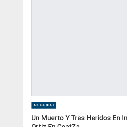
ACTUALIDAD
Un Muerto Y Tres Heridos En I
Ortiz En CoatZa