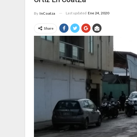
Last updated
Ene 24, 2020
By
InCoatza
Share