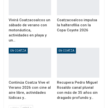
Vivirá Coatzacoalcos un
Coatzacoalcos impulsa
sábado de verano con
la halterofilia con la
motonáutica,
Copa Coyote 2026
actividades en playa y
un…
EN COATZA
EN COATZA
Continúa Coatza Vive el
Recupera Pedro Miguel
Verano 2026 con cine al
Rosaldo canal pluvial
aire libre, actividades
con más de 35 años sin
lúdicas y…
dragado profundo y…
PREV
NEXT