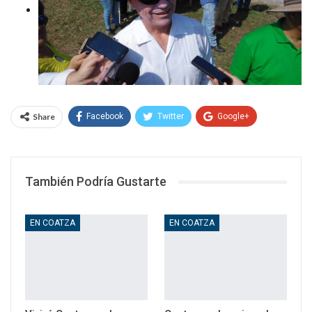
Share
Facebook
Twitter
Google+
WhatsApp
Email
También Podría Gustarte
EN COATZA
EN COATZA