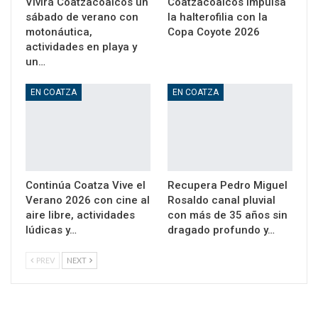
Vivirá Coatzacoalcos un
Coatzacoalcos impulsa
sábado de verano con
la halterofilia con la
motonáutica,
Copa Coyote 2026
actividades en playa y
un…
EN COATZA
EN COATZA
Continúa Coatza Vive el
Recupera Pedro Miguel
Verano 2026 con cine al
Rosaldo canal pluvial
aire libre, actividades
con más de 35 años sin
lúdicas y…
dragado profundo y…
PREV
NEXT