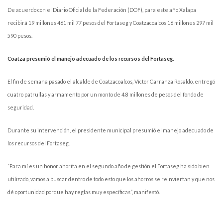
De acuerdo con el Diario Oficial de la Federación (DOF), para este año Xalapa
recibirá 19 millones 461 mil 77 pesos del Fortaseg y Coatzacoalcos 16 millones 297 mil
590 pesos.
Coatza presumió el manejo adecuado de los recursos del Fortaseg.
El fin de semana pasado el alcalde de Coatzacoalcos, Víctor Carranza Rosaldo, entregó
cuatro patrullas y armamento por un monto de 4.8 millones de pesos del fondo de
seguridad.
Durante su intervención, el presidente municipal presumió el manejo adecuado de
los recursos del Fortaseg.
“Para mí es un honor ahorita en el segundo año de gestión el Fortaseg ha sido bien
utilizado, vamos a buscar dentro de todo esto que los ahorros se reinviertan y que nos
dé oportunidad porque hay reglas muy específicas”, manifestó.