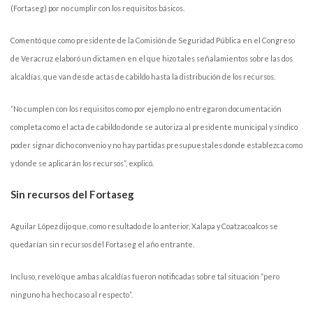
(Fortaseg) por no cumplir con los requisitos básicos.
Comentó que como presidente de la Comisión de Seguridad Pública en el Congreso
de Veracruz elaboró un dictamen en el que hizo tales señalamientos sobre las dos
alcaldías, que van desde actas de cabildo hasta la distribución de los recursos.
“No cumplen con los requisitos como por ejemplo no entregaron documentación
completa como el acta de cabildo donde se autoriza al presidente municipal y síndico
poder signar dicho convenio y no hay partidas presupuestales donde establezca como
y donde se aplicarán los recursos”, explicó.
Sin recursos del Fortaseg
Aguilar López dijo que, como resultado de lo anterior, Xalapa y Coatzacoalcos se
quedarían sin recursos del Fortaseg el año entrante.
Incluso, reveló que ambas alcaldías fueron notificadas sobre tal situación “pero
ninguno ha hecho caso al respecto”.