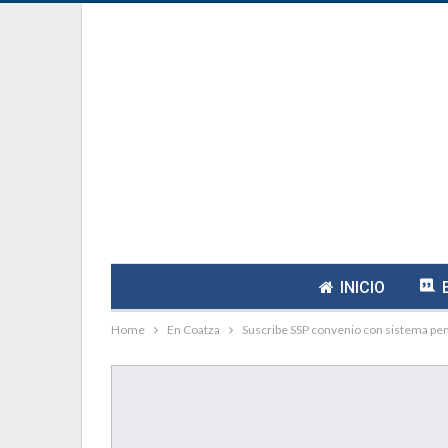
INICIO
Home
En Coatza
Suscribe SSP convenio con sistema peni