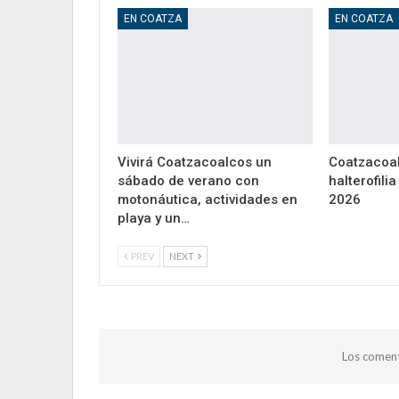
EN COATZA
EN COATZA
Vivirá Coatzacoalcos un
Coatzacoal
sábado de verano con
halterofili
motonáutica, actividades en
2026
playa y un…
PREV
NEXT
Los coment