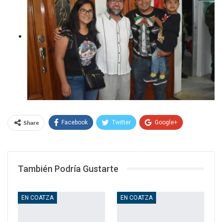
Share
Facebook
Twitter
Google+
WhatsApp
Email
También Podría Gustarte
EN COATZA
EN COATZA