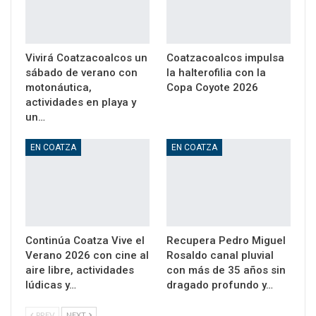
Vivirá Coatzacoalcos un
Coatzacoalcos impulsa
sábado de verano con
la halterofilia con la
motonáutica,
Copa Coyote 2026
actividades en playa y
un…
EN COATZA
EN COATZA
Continúa Coatza Vive el
Recupera Pedro Miguel
Verano 2026 con cine al
Rosaldo canal pluvial
aire libre, actividades
con más de 35 años sin
lúdicas y…
dragado profundo y…
PREV
NEXT