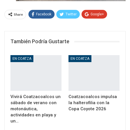
Share
Facebook
Twitter
Google+
WhatsApp
Email
También Podría Gustarte
EN COATZA
EN COATZA
Vivirá Coatzacoalcos un
Coatzacoalcos impulsa
sábado de verano con
la halterofilia con la
motonáutica,
Copa Coyote 2026
actividades en playa y
un…