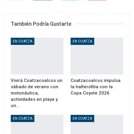
WhatsApp
Email
También Podría Gustarte
EN COATZA
EN COATZA
Vivirá Coatzacoalcos un
Coatzacoalcos impulsa
sábado de verano con
la halterofilia con la
motonáutica,
Copa Coyote 2026
actividades en playa y
un…
EN COATZA
EN COATZA