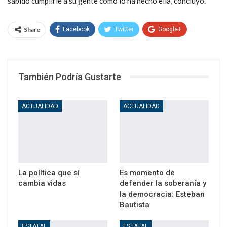
sabido cumplirle a su gente como lo ha hecho ella, concluyó.
Share
Facebook
Twitter
Google+
WhatsApp
Email
También Podría Gustarte
ACTUALIDAD
ACTUALIDAD
La política que sí
Es momento de
cambia vidas
defender la soberanía y
la democracia: Esteban
Bautista
ESTATAL
ESTATAL