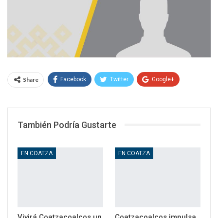
Share
Facebook
Twitter
Google+
WhatsApp
Email
También Podría Gustarte
EN COATZA
EN COATZA
Vivirá Coatzacoalcos un
Coatzacoalcos impulsa