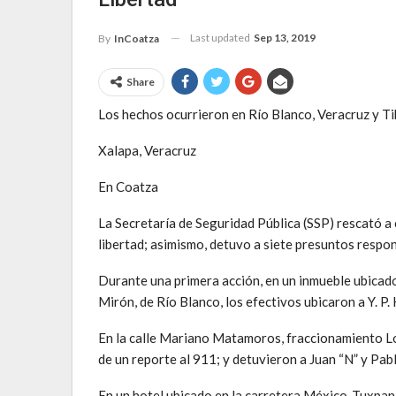
Last updated
Sep 13, 2019
By
InCoatza
Share
Los hechos ocurrieron en Río Blanco, Veracruz y T
Xalapa, Veracruz
En Coatza
La Secretaría de Seguridad Pública (SSP) rescató a
libertad; asimismo, detuvo a siete presuntos respon
Durante una primera acción, en un inmueble ubicado
Mirón, de Río Blanco, los efectivos ubicaron a Y. P. 
En la calle Mariano Matamoros, fraccionamiento Los P
de un reporte al 911; y detuvieron a Juan “N” y Pab
En un hotel ubicado en la carretera México-Tuxpan, e