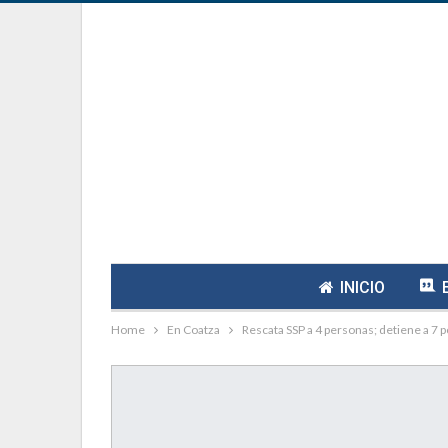
INICIO
Home
En Coatza
Rescata SSP a 4 personas; detiene a 7 po