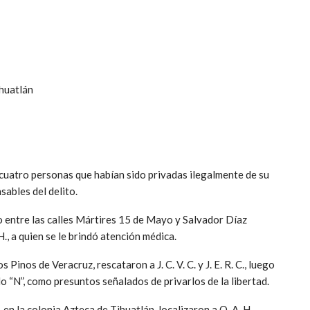
ihuatlán
 cuatro personas que habían sido privadas ilegalmente de su
sables del delito.
 entre las calles Mártires 15 de Mayo y Salvador Díaz
H., a quien se le brindó atención médica.
inos de Veracruz, rescataron a J. C. V. C. y J. E. R. C., luego
lo “N”, como presuntos señalados de privarlos de la libertad.
n la colonia Azteca de Tihuatlán, localizaron a O. A. H.,