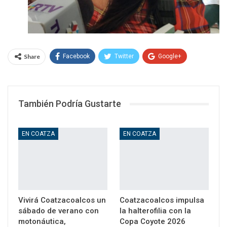
Share
Facebook
Twitter
Google+
WhatsApp
Email
También Podría Gustarte
EN COATZA
EN COATZA
Vivirá Coatzacoalcos un
Coatzacoalcos impulsa
sábado de verano con
la halterofilia con la
motonáutica,
Copa Coyote 2026