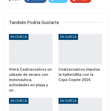
WhatsApp
Email
También Podría Gustarte
EN COATZA
EN COATZA
Vivirá Coatzacoalcos un
Coatzacoalcos impulsa
sábado de verano con
la halterofilia con la
motonáutica,
Copa Coyote 2026
actividades en playa y
un…
EN COATZA
EN COATZA