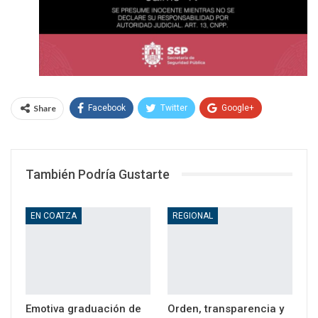
Share
Facebook
Twitter
Google+
WhatsApp
Email
También Podría Gustarte
EN COATZA
REGIONAL
Emotiva graduación de
Orden, transparencia y