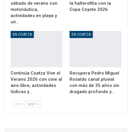
sábado de verano con
la halterofilia con la
motonáutica,
Copa Coyote 2026
actividades en playa y
un…
EN COATZA
EN COATZA
Continúa Coatza Vive el
Recupera Pedro Miguel
Verano 2026 con cine al
Rosaldo canal pluvial
aire libre, actividades
con más de 35 años sin
lúdicas y…
dragado profundo y…
PREV
NEXT