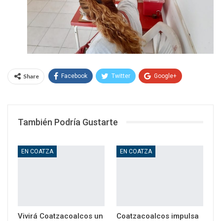
Share
Facebook
Twitter
Google+
WhatsApp
Email
También Podría Gustarte
EN COATZA
EN COATZA
Vivirá Coatzacoalcos un
Coatzacoalcos impulsa