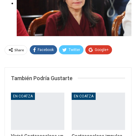
Share
Facebook
Twitter
Google+
WhatsApp
Email
También Podría Gustarte
EN COATZA
EN COATZA
Vivirá Coatzacoalcos un
Coatzacoalcos impulsa