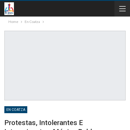
Home
En Coatza
EN COATZA
Protestas, Intolerantes E