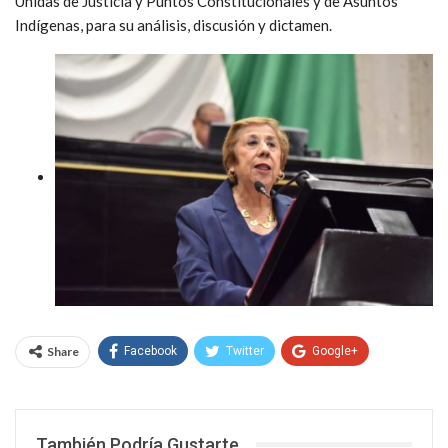
Unidas de Justicia y Puntos Constitucionales y de Asuntos
Indígenas, para su análisis, discusión y dictamen.
Share
Facebook
Twitter
Google+
WhatsApp
Email
También Podría Gustarte