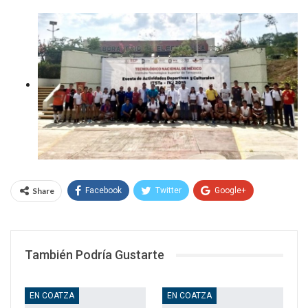
Share
Facebook
Twitter
Google+
WhatsApp
Email
También Podría Gustarte
EN COATZA
EN COATZA