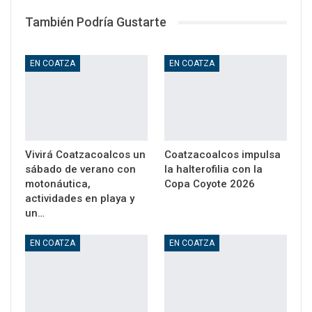
También Podría Gustarte
EN COATZA
EN COATZA
Vivirá Coatzacoalcos un
Coatzacoalcos impulsa
sábado de verano con
la halterofilia con la
motonáutica,
Copa Coyote 2026
actividades en playa y
un…
EN COATZA
EN COATZA