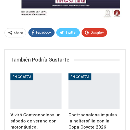
Share
Facebook
Twitter
Google+
WhatsApp
Email
También Podría Gustarte
EN COATZA
EN COATZA
Vivirá Coatzacoalcos un
Coatzacoalcos impulsa
sábado de verano con
la halterofilia con la
motonáutica,
Copa Coyote 2026