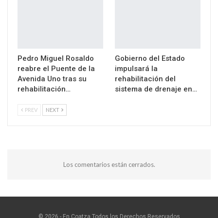
Pedro Miguel Rosaldo
Gobierno del Estado
reabre el Puente de la
impulsará la
Avenida Uno tras su
rehabilitación del
rehabilitación…
sistema de drenaje en…
PREV
NEXT
Los comentarios están cerrados.
© 2026 - En Coatza.Todos los Derechos Reservados