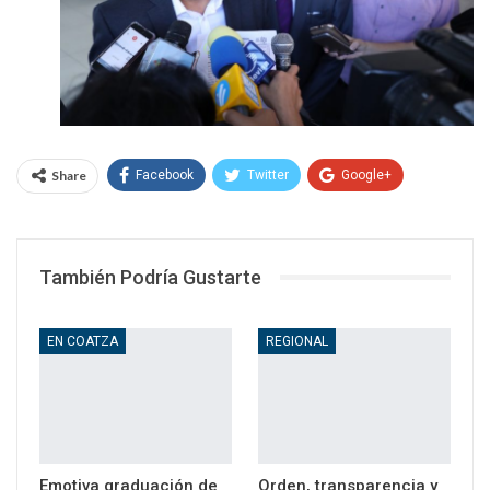
Share
Facebook
Twitter
Google+
WhatsApp
Email
También Podría Gustarte
EN COATZA
REGIONAL
Emotiva graduación de
Orden, transparencia y